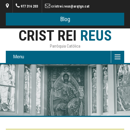
977 316 203
cristrei.reus@arqtgn.cat
Blog
CRIST REI
REUS
Parròquia Catòlica
Menu